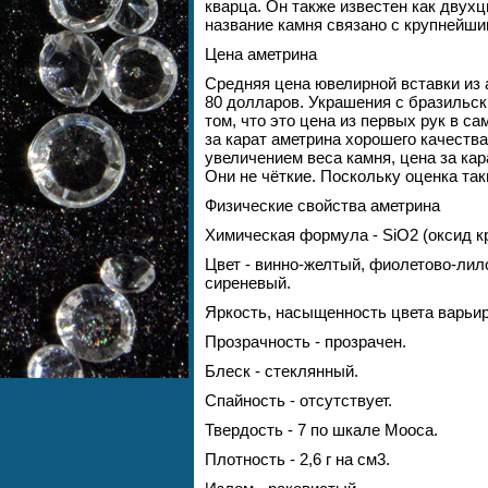
кварца. Он также известен как двух
название камня связано с крупнейши
Цена аметрина
Средняя цена ювелирной вставки из 
80 долларов. Украшения с бразильск
том, что это цена из первых рук в с
за карат аметрина хорошего качества 
увеличением веса камня, цена за кар
Они не чёткие. Поскольку оценка так
Физические свойства аметрина
Химическая формула - SiO2 (оксид к
Цвет - винно-желтый, фиолетово-ли
сиреневый.
Яркость, насыщенность цвета варьир
Прозрачность - прозрачен.
Блеск - стеклянный.
Спайность - отсутствует.
Твердость - 7 по шкале Мооса.
Плотность - 2,6 г на см3.