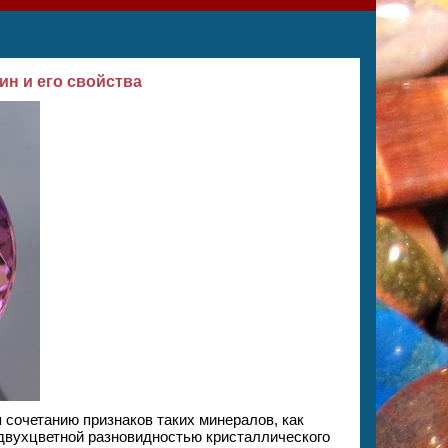
ин и его свойства
 сочетанию признаков таких минералов, как
 двухцветной разновидностью кристаллического