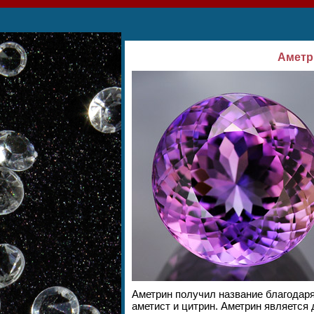
Аметр
Аметрин получил название благодаря
аметист и цитрин. Аметрин является